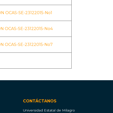
N OCAS-SE-23122015-No1
N OCAS-SE-23122015-No4
N OCAS-SE-23122015-No7
CONTÁCTANOS
Universidad Estatal de Milagro