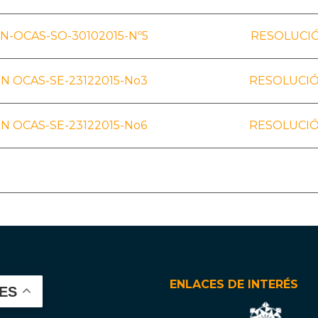
-OCAS-SO-30102015-Nº5
RESOLUCIÓ
N OCAS-SE-23122015-No3
RESOLUCIÓ
N OCAS-SE-23122015-No6
RESOLUCIÓ
ENLACES DE INTERÉS
ES