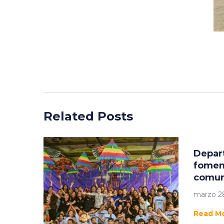
Related Posts
Depar
foment
comun
marzo 28
Read M