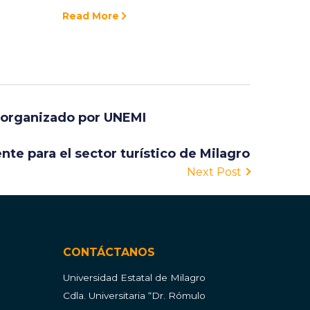
Read More
l organizado por UNEMI
nte para el sector turístico de Milagro
Next Post
CONTÁCTANOS
Universidad Estatal de Milagro
Cdla.
Universitaria “Dr. Rómulo