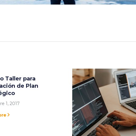
 Taller para
ación de Plan
égico
e 1, 2017
ore