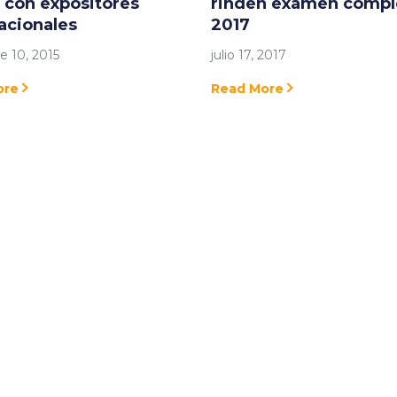
 con expositores
rinden examen compl
acionales
2017
e 10, 2015
julio 17, 2017
ore
Read More