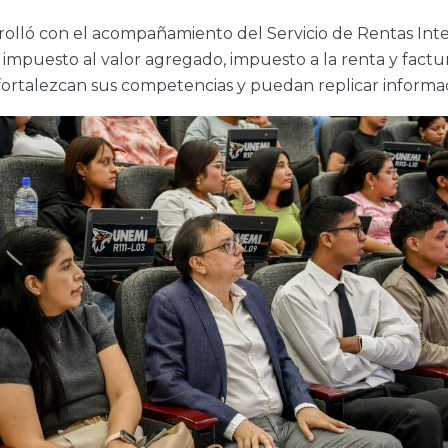
rrolló con el acompañamiento del Servicio de Rentas Inte
impuesto al valor agregado, impuesto a la renta y factu
fortalezcan sus competencias y puedan replicar informaci