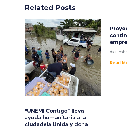
Related Posts
Proyec
conti
empre
diciembr
Read M
“UNEMI Contigo” lleva
ayuda humanitaria a la
ciudadela Unida y dona