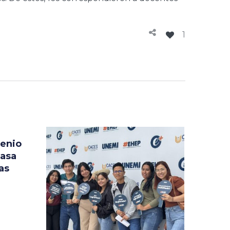
1
venio
Casa
as