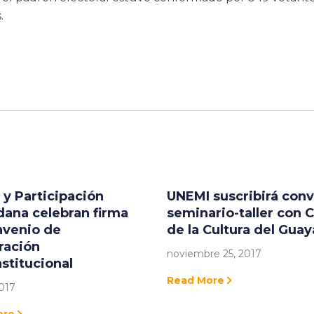
.
y Participación
UNEMI suscribirá con
ana celebran firma
seminario-taller con 
nvenio de
de la Cultura del Guay
ración
noviembre 25, 2017
nstitucional
Read More
2017