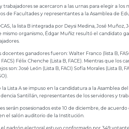
y trabajadores se acercaron a las urnas para elegir a l
os de Facultades y representantes a la Asamblea de Edu
CAS, la lista B integrada por Deysi Medina, José Muñoz,
este mismo organismo, Édgar Muñiz resultó el candidato g
ajadores.
os docentes ganadores fueron: Walter Franco (lista B, FAS
, FACS) Félix Chenche (Lista B, FACE). Mientras que los ca
os son: José León (Lista B, FACI) Sofía Morales (Lista B, 
SO).
la Lista A se impuso en la candidatura a la Asamblea de
ncia Santillán, representantes de los servidores y traba
dades serán posesionados este 10 de diciembre, de acuerd
n el salón auditorio de la Institución.
 el padrón electoral estuvo conformado por 349 votante