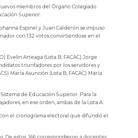
os nuevos miembros del Órgano Colegiado
cación Superior.
 Johanna Espinel y Juan Calderón se impuso
anador con 132 votos convirtiéndose en el
O) Evelin Arteaga (Lista B, FACAC) Jorge
ndidatos triunfadores por los servidores y
FACS) María Asunción (Lista B, FACAC) María
l Sistema de Educación Superior. Para la
jadores, en ese orden, ambas de la Lista A.
o con el cronograma electoral que difundió el
s. De estos, 166 correspondieron a docentes