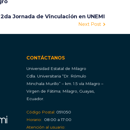
gro
 2da Jornada de Vinculación en UNEMI
Next Post
CONTÁCTANOS
Universidad Estatal de Milagro
Cdla.
Universitaria “Dr. Rómulo
Minchala Murillo” – km. 1.5 vía Milagro –
Virgen de Fátima; Milagro, Guayas,
Ecuador.
Código Postal:
091050
Horario:
08:00 a 17:00
Atención al usuario: