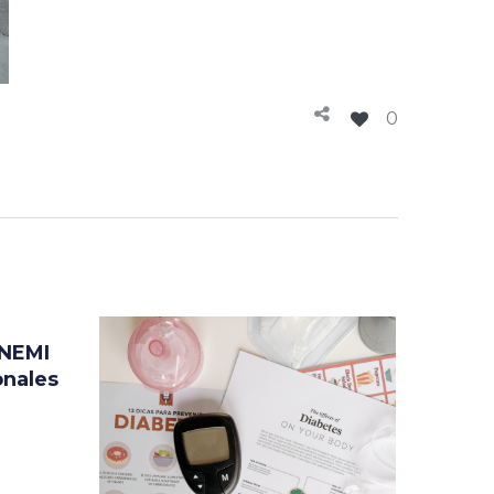
0
UNEMI
onales