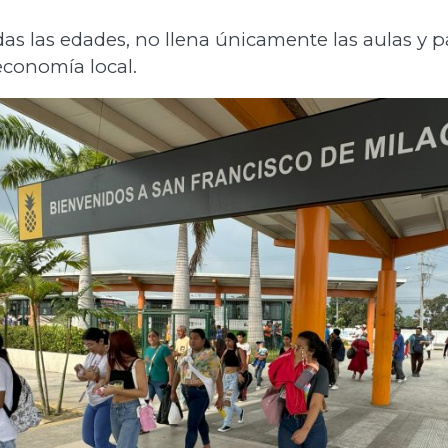
as las edades, no llena únicamente las aulas y pa
economía local.