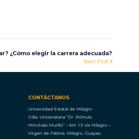
ar? ¿Cómo elegir la carrera adecuada?
Next Post
CONTÁCTANOS
Universidad Estatal de Milagro
Cdla.
Universitaria “Dr. Rómulo
Minchala Murillo” – km. 1.5 vía Milagro –
Virgen de Fátima; Milagro, Guayas,