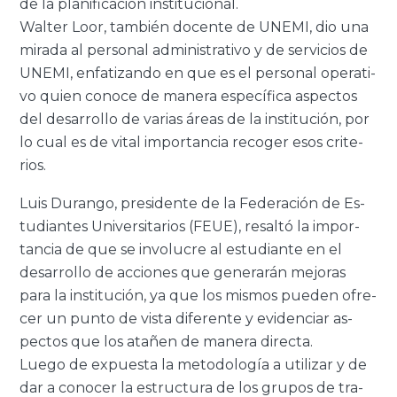
de la pla­ni­fi­ca­ción ins­ti­tu­cio­nal.
Wal­ter Loor, tam­bién do­cen­te de UNEMI, dio una
mi­ra­da al per­so­nal ad­mi­nis­tra­ti­vo y de ser­vi­cios de
UNEMI, en­fa­ti­zan­do en que es el per­so­nal ope­ra­ti­
vo quien co­no­ce de ma­ne­ra es­pe­cí­fi­ca as­pec­tos
del desa­rro­llo de va­rias áreas de la ins­ti­tu­ción, por
lo cual es de vital im­por­tan­cia re­co­ger esos cri­te­
rios.
Luis Du­ran­go, pre­si­den­te de la Fe­de­ra­ción de Es­
tu­dian­tes Uni­ver­si­ta­rios (FEUE), re­sal­tó la im­por­
tan­cia de que se in­vo­lu­cre al es­tu­dian­te en el
desa­rro­llo de ac­cio­nes que ge­ne­ra­rán me­jo­ras
para la ins­ti­tu­ción, ya que los mis­mos pue­den ofre­
cer un punto de vista di­fe­ren­te y evi­den­ciar as­
pec­tos que los ata­ñen de ma­ne­ra di­rec­ta.
Luego de ex­pues­ta la me­to­do­lo­gía a uti­li­zar y de
dar a co­no­cer la es­truc­tu­ra de los gru­pos de tra­