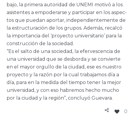
ba­jo, la pri­me­ra au­to­ri­dad de UNEMI mo­ti­vó a los
asis­ten­tes a em­po­de­rar­se y par­ti­ci­par en los as­pec­
tos que pue­dan apor­tar, in­de­pen­dien­te­men­te de
la es­truc­tu­ra­ción de los gru­pos. Ade­más, re­cal­có
la im­por­tan­cia del ‘pro­yec­to uni­ver­si­ta­rio’ para la
cons­truc­ción de la so­cie­dad.
“Es el salto de una so­cie­dad, la efer­ves­cen­cia de
una uni­ver­si­dad que se des­bor­da y se con­vier­te
en el mayor or­gu­llo de la ciu­dad, ese es nues­tro
pro­yec­to y la razón por la cual tra­ba­ja­mos día a
día, para en la me­di­da del tiem­po tener la mejor
uni­ver­si­dad, y con eso ha­bre­mos hecho mucho
por la ciu­dad y la re­gión”, con­clu­yó Gue­va­ra.
0