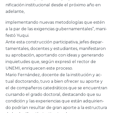
ni­fi­ca­ción ins­ti­tu­cio­nal desde el pró­xi­mo año en
ade­lan­te,
im­ple­men­tan­do nue­vas me­to­do­lo­gías que estén
a la par de las exi­gen­cias gu­ber­na­men­ta­les”, ma­ni­
fes­tó Yuqui.
Ante esta cons­truc­ción par­ti­ci­pa­ti­va, jefes de­par­
ta­men­ta­les, do­cen­tes y es­tu­dian­tes, ma­ni­fes­ta­ron
su apro­ba­ción, apor­tan­do con ideas y ge­ne­ran­do
in­quie­tu­des que, según ex­pre­só el rec­tor de
UNEMI, en­ri­que­cen este pro­ce­so.
Mario Fer­nán­dez, do­cen­te de la ins­ti­tu­ción y ac­
tual doc­to­ran­do, tuvo a bien ofre­cer su apor­te y
el de com­pa­ñe­ros ca­te­drá­ti­cos que se en­cuen­tran
cur­san­do el grado doc­to­ral, des­ta­can­do que su
con­di­ción y las ex­pe­rien­cias que están ad­qui­rien­
do po­drían re­sul­tar de gran apor­te a la es­truc­tu­ra