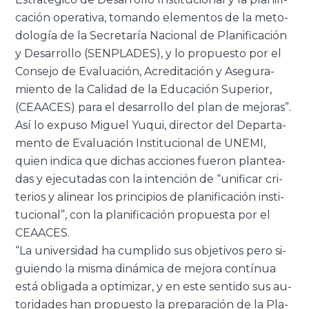
ca­ción ope­ra­ti­va, to­man­do ele­men­tos de la me­to­
do­lo­gía de la Se­cre­ta­ría Na­cio­nal de Pla­ni­fi­ca­ción
y Desa­rro­llo (SEN­PLA­DES), y lo pro­pues­to por el
Con­se­jo de Eva­lua­ción, Acre­di­ta­ción y Ase­gu­ra­
mien­to de la Ca­li­dad de la Edu­ca­ción Su­pe­rior,
(CEAA­CES) para el desa­rro­llo del plan de me­jo­ras”.
Así lo ex­pu­so Mi­guel Yuqui, di­rec­tor del De­par­ta­
men­to de Eva­lua­ción Ins­ti­tu­cio­nal de UNEMI,
quien in­di­ca que di­chas ac­cio­nes fue­ron plan­tea­
das y eje­cu­ta­das con la in­ten­ción de “uni­fi­car cri­
te­rios y ali­near los prin­ci­pios de pla­ni­fi­ca­ción ins­ti­
tu­cio­nal”, con la pla­ni­fi­ca­ción pro­pues­ta por el
CEAA­CES.
“La uni­ver­si­dad ha cum­pli­do sus ob­je­ti­vos pero si­
guien­do la misma di­ná­mi­ca de me­jo­ra con­tí­nua
está obli­ga­da a op­ti­mi­zar, y en este sen­ti­do sus au­
to­ri­da­des han pro­pues­to la pre­pa­ra­ción de la Pla­