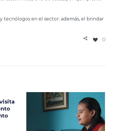
 tecnólogos en el sector; además, el brindar
0
visita
ento
nto