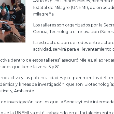
Así lo explicó Dolores Mieles, directora 
Estatal de Milagro (UNEMI), quien acud
milagreña.
Los talleres son organizados por la Sec
Ciencia, Tecnología e Innovación (Senes
La estructuración de redes entre actore
actividad, servirá para el levantamiento 
ctiva dentro de estos talleres” aseguró Mieles, al agrega
dades que tiene la zona 5 y 8”.
roductiva y las potencialidades y requerimientos del terri
émica y líneas de investigación, que son: Biotecnología;
stica; y, Ambiente.
de investigación, son los que la Senescyt está interesada
 que la UNEMI ya esté trabajando en el fortalecimiento de