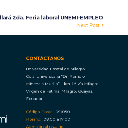
ollará 2da. Feria laboral UNEMI-EMPLEO
Next Post
CONTÁCTANOS
Universidad Estatal de Milagro
Cdla.
Universitaria “Dr. Rómulo
Minchala Murillo” – km. 1.5 vía Milagro –
Virgen de Fátima; Milagro, Guayas,
Ecuador.
Código Postal:
091050
Horario:
08:00 a 17:00
Atención al usuario: