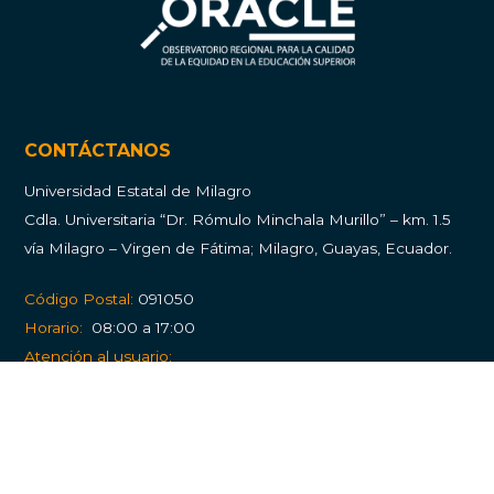
CONTÁCTANOS
Universidad Estatal de Milagro
Cdla.
Universitaria “Dr. Rómulo Minchala Murillo” – km. 1.5
vía Milagro – Virgen de Fátima; Milagro, Guayas, Ecuador.
Código Postal:
091050
Horario:
08:00 a 17:00
Atención al usuario:
Balcón de Servicios
PQRS (Peticiones, quejas, reclamos y solicitudes)