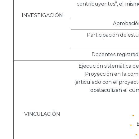
contribuyentes”, el mism
INVESTIGACIÓN
Aprobación
Participación de estu
Docentes registra
Ejecución sistemática de
Proyección en la com
(articulado con el proyec
obstaculizan el cum
VINCULACIÓN
B