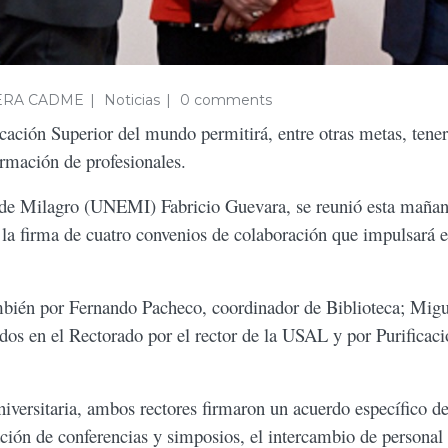
ERA CADME
Noticias
0 comments
ucación Superior del mundo permitirá, entre otras metas, tene
formación de profesionales.
al de Milagro (UNEMI) Fabricio Guevara, se reunió esta maña
a firma de cuatro convenios de colaboración que impulsará el
bién por Fernando Pacheco, coordinador de Biblioteca; Miguel
idos en el Rectorado por el rector de la USAL y por Purificac
versitaria, ambos rectores firmaron un acuerdo específico de
ación de conferencias y simposios, el intercambio de personal 