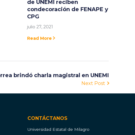
de UNEMI reciben
condecoración de FENAPE y
CPG
julio 27, 2021
Read More
rrea brindó charla magistral en UNEMI
Next Post
CONTÁCTANOS
Universidad Estatal de Milagro