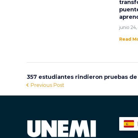
transf
puente
apren
junio 24,
Read M
357 estudiantes rindieron pruebas de 
Previous Post