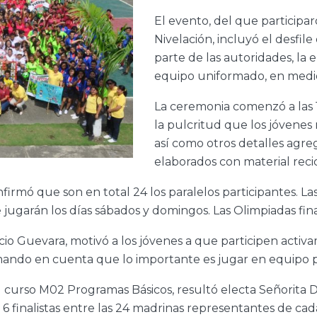
El evento, del que participa
Nivelación, incluyó el desfile
parte de las autoridades, la 
equipo uniformado, en medio 
La ceremonia comenzó a las 
la pulcritud que los jóvenes
así como otros detalles agre
elaborados con material reci
onfirmó que son en total 24 los paralelos participantes. Las
 jugarán los días sábados y domingos. Las Olimpiadas fina
cio Guevara, motivó a los jóvenes a que participen activ
mando en cuenta que lo importante es jugar en equipo pa
curso M02 Programas Básicos, resultó electa Señorita D
r 6 finalistas entre las 24 madrinas representantes de ca