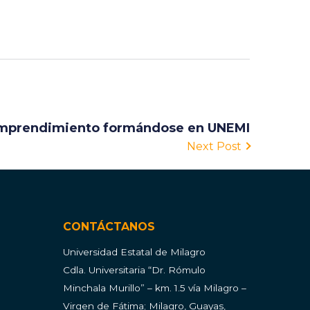
 emprendimiento formándose en UNEMI
Next Post
CONTÁCTANOS
Universidad Estatal de Milagro
Cdla.
Universitaria “Dr. Rómulo
Minchala Murillo” – km. 1.5 vía Milagro –
Virgen de Fátima; Milagro, Guayas,