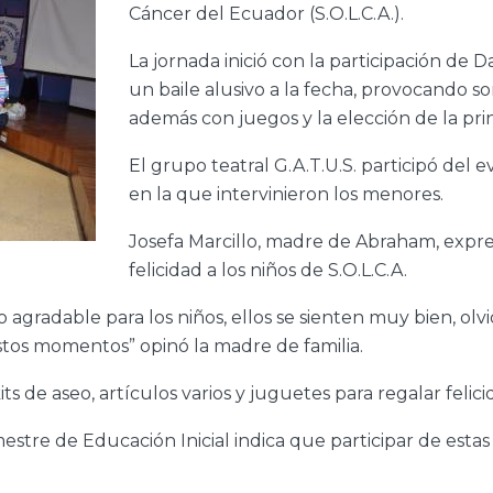
Cáncer del Ecuador (S.O.L.C.A.).
La jornada inició con la participación de
un baile alusivo a la fecha, provocando so
además con juegos y la elección de la pri
El grupo teatral G.A.T.U.S. participó de
en la que intervinieron los menores.
Josefa Marcillo, madre de Abraham, expresó
felicidad a los niños de S.O.L.C.A.
adable para los niños, ellos se sienten muy bien, olvida
stos momentos” opinó la madre de familia.
 de aseo, artículos varios y juguetes para regalar felic
stre de Educación Inicial indica que participar de estas 