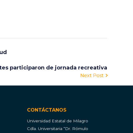
lud
tes participaron de jornada recreativa
Next Post
CONTÁCTANOS
Universidad Estatal de Milagro
Cdla.
Universitaria “Dr. Rómulo