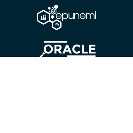
CONTÁCTANOS
Universidad Estatal de Milagro
Cdla.
Universitaria “Dr. Rómulo Minchala Murillo” – km. 1.5
vía Milagro – Virgen de Fátima; Milagro, Guayas, Ecuador.
Código Postal:
091050