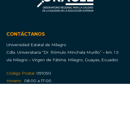
CONTÁCTANOS
Universidad Estatal de Milagro
Cdla.
Universitaria “Dr. Rómulo Minchala Murillo” – km. 1.5
vía Milagro – Virgen de Fátima; Milagro, Guayas, Ecuador.
Código Postal:
091050
Horario:
08:00 a 17:00
Atención al usuario:
Balcón de Servicios
PQRS (Peticiones, quejas, reclamos y solicitudes)