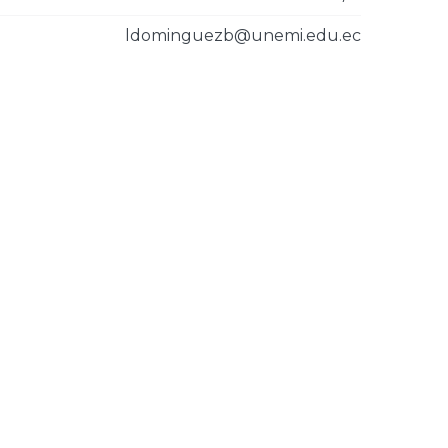
ldominguezb@unemi.edu.ec