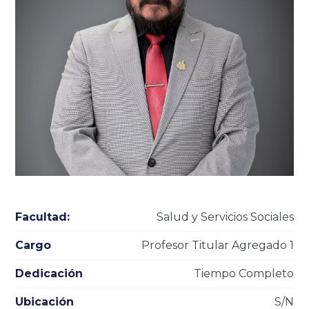
Facultad:
Salud y Servicios Sociales
Cargo
Profesor Titular Agregado 1
Dedicación
Tiempo Completo
Ubicación
S/N