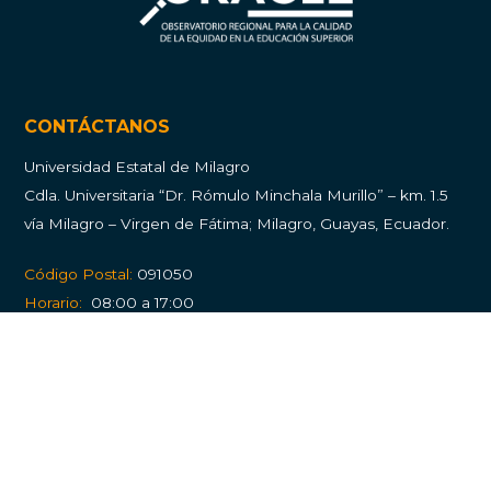
CONTÁCTANOS
Universidad Estatal de Milagro
Cdla.
Universitaria “Dr. Rómulo Minchala Murillo” – km. 1.5
vía Milagro – Virgen de Fátima; Milagro, Guayas, Ecuador.
Código Postal:
091050
Horario:
08:00 a 17:00
Atención al usuario:
Balcón de Servicios
PQRS (Peticiones, quejas, reclamos y solicitudes)