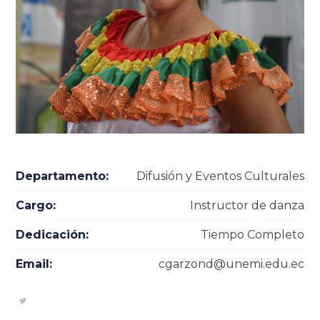
Departamento:
Difusión y Eventos Culturales
Cargo:
Instructor de danza
Dedicación:
Tiempo Completo
Email:
cgarzond@unemi.edu.ec