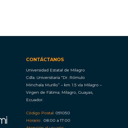
CONTÁCTANOS
Universidad Estatal de Milagro
Cdla.
Universitaria “Dr. Rómulo
Minchala Murillo” – km. 1.5 vía Milagro –
Virgen de Fátima; Milagro, Guayas,
Ecuador.
Código Postal:
091050
Horario:
08:00 a 17:00
Atención al usuario: