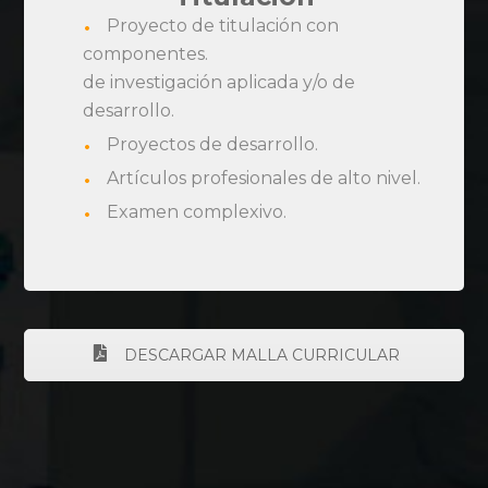
Proyecto de titulación con
componentes.
de investigación aplicada y/o de
desarrollo.
Proyectos de desarrollo.
Artículos profesionales de alto nivel.
Examen complexivo.
DESCARGAR MALLA CURRICULAR