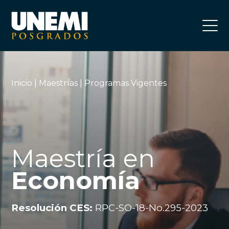
Inicio
|
Maestrías
| Programas Vigentes
Maestría en
Economía
Resolución CES:
RPC-SO-18-No.295-2023