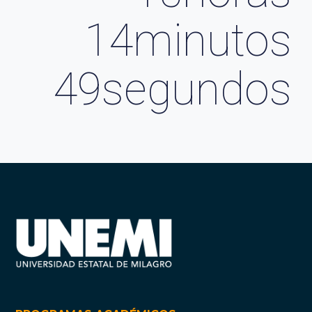
14
minutos
48
segundos