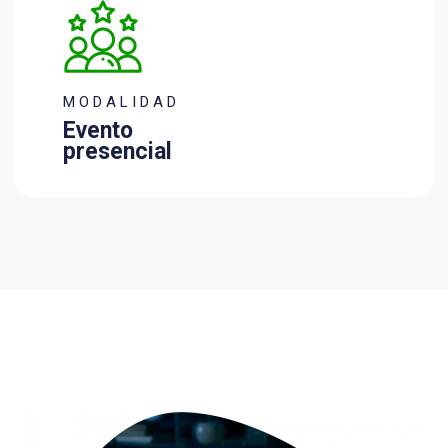
M O D A L I D A D
Evento
presencial