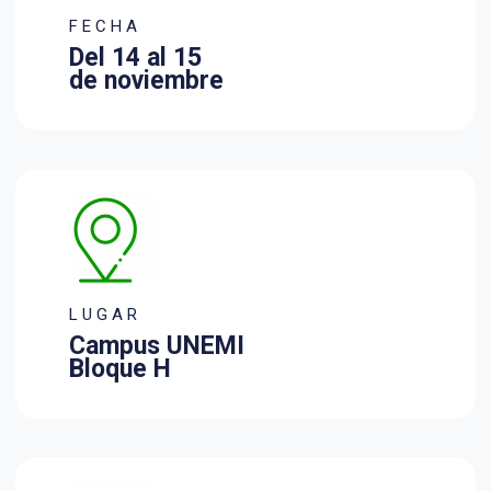
F E C H A
Del 14 al 15
de noviembre
L U G A R
Campus UNEMI
Bloque H