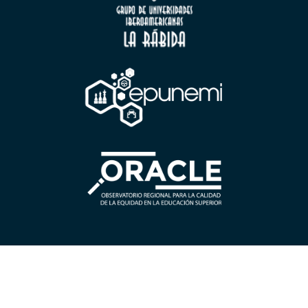
CONTÁCTANOS
Universidad Estatal de Milagro
Cdla.
Universitaria “Dr. Rómulo Minchala Murillo” – km. 1.5