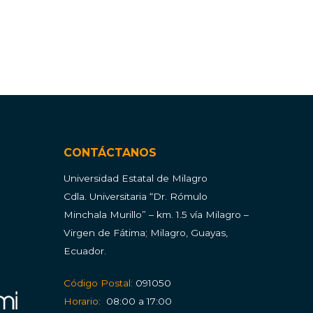
CONTÁCTANOS
Universidad Estatal de Milagro
Cdla.
Universitaria “Dr. Rómulo
Minchala Murillo” – km. 1.5 vía Milagro –
Virgen de Fátima; Milagro, Guayas,
Ecuador.
Código Postal:
091050
Horario:
08:00 a 17:00