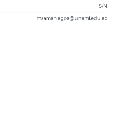
S/N
msamaniegoa@unemi.edu.ec