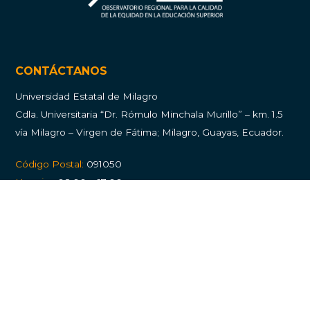
CONTÁCTANOS
Universidad Estatal de Milagro
Cdla.
Universitaria “Dr. Rómulo Minchala Murillo” – km. 1.5
vía Milagro – Virgen de Fátima; Milagro, Guayas, Ecuador.
Código Postal:
091050
Horario:
08:00 a 17:00
Atención al usuario:
Balcón de Servicios
PQRS (Peticiones, quejas, reclamos y solicitudes)
Todos los derechos reservados © UNEMI 2022