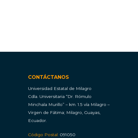
CONTÁCTANOS
Universidad Estatal de Milagro
Cdla.
Universitaria “Dr. Rómulo
Minchala Murillo” – km. 1.5 vía Milagro –
Virgen de Fátima; Milagro, Guayas,
Ecuador.
Código Postal:
091050