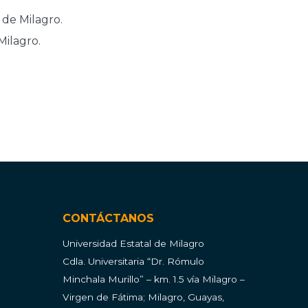
 de Milagro.
Milagro.
CONTÁCTANOS
Universidad Estatal de Milagro
Cdla.
Universitaria “Dr. Rómulo
Minchala Murillo” – km. 1.5 vía Milagro –
Virgen de Fátima; Milagro, Guayas,