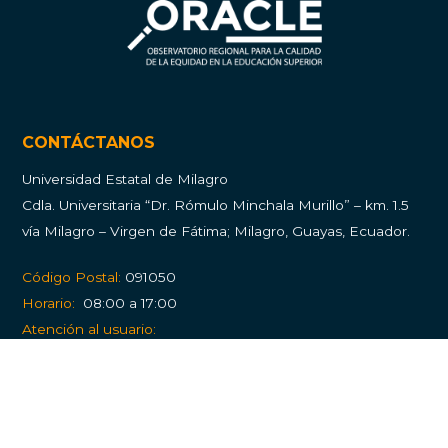
CONTÁCTANOS
Universidad Estatal de Milagro
Cdla.
Universitaria “Dr. Rómulo Minchala Murillo” – km. 1.5
vía Milagro – Virgen de Fátima; Milagro, Guayas, Ecuador.
Código Postal:
091050
Horario:
08:00 a 17:00
Atención al usuario:
Balcón de Servicios
PQRS (Peticiones, quejas, reclamos y solicitudes)