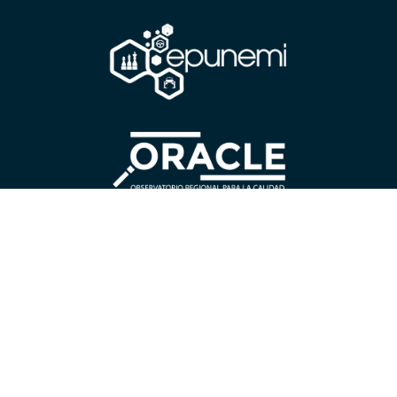
CONTÁCTANOS
Universidad Estatal de Milagro
Cdla.
Universitaria “Dr. Rómulo Minchala Murillo” – km. 1.5
vía Milagro – Virgen de Fátima; Milagro, Guayas, Ecuador.
Código Postal:
091050