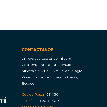
CONTÁCTANOS
Universidad Estatal de Milagro
Cdla.
Universitaria “Dr. Rómulo
Minchala Murillo” – km. 1.5 vía Milagro –
Virgen de Fátima; Milagro, Guayas,
Ecuador.
Código Postal:
091050
Horario:
08:00 a 17:00
Atención al usuario: