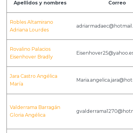
Apellidos y nombres
Correo
Robles Altamirano
adriarmadaec@hotmail
Adriana Lourdes
Rovalino Palacios
Eisenhover25@yahoo.e
Eisenhover Bradly
Jara Castro Angélica
Maria.angelica.jara@ho
María
Valderrama Barragán
gvalderrama1270@hotm
Gloria Angélica