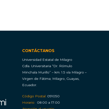
CONTÁCTANOS
Universidad Estatal de Milagro
Cdla.
Universitaria “Dr. Rómulo
Minchala Murillo” – km. 1.5 vía Milagro –
Virgen de Fátima; Milagro, Guayas,
Ecuador.
Código Postal:
091050
Horario:
08:00 a 17:00
Atención al usuario: