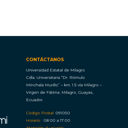
CONTÁCTANOS
Universidad Estatal de Milagro
Cdla.
Universitaria “Dr. Rómulo
Minchala Murillo” – km. 1.5 vía Milagro –
Virgen de Fátima; Milagro, Guayas,
Ecuador.
Código Postal:
091050
Horario:
08:00 a 17:00
Atención al usuario: