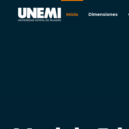
Inicio
Dimensiones
Inicio
Dimensiones
Competencias
Roles
Modalidades y perfil