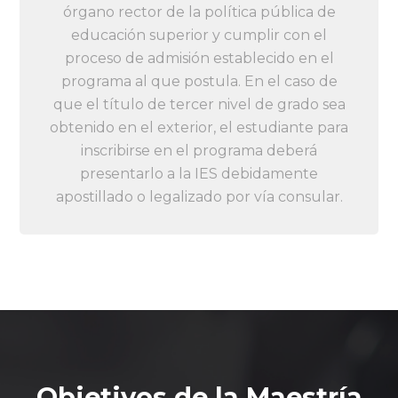
órgano rector de la política pública de
educación superior y cumplir con el
proceso de admisión establecido en el
programa al que postula. En el caso de
que el título de tercer nivel de grado sea
obtenido en el exterior, el estudiante para
inscribirse en el programa deberá
presentarlo a la IES debidamente
apostillado o legalizado por vía consular.
Objetivos de la Maestría