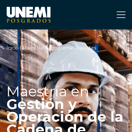
Inicio
|
Maestrías
| Programas Vigentes
Maestría en
Gestión y
Operación de la
Cadena de