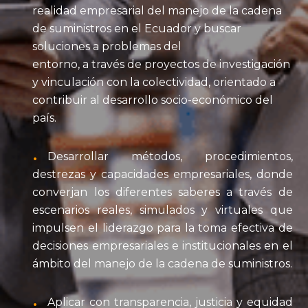
realidad empresarial del manejo de la cadena
de suministros en el Ecuador y buscar
soluciones a problemas del
entorno, a través de proyectos de investigación
y vinculación con la colectividad, orientado a
contribuir al desarrollo socio-económico del
país.
Desarrollar métodos, procedimientos,
destrezas y capacidades empresariales, donde
converjan los diferentes saberes a través de
escenarios reales, simulados y virtuales que
impulsen el liderazgo para la toma efectiva de
decisiones empresariales e institucionales en el
ámbito del manejo de la cadena de suministros.
Aplicar con transparencia, justicia y equidad