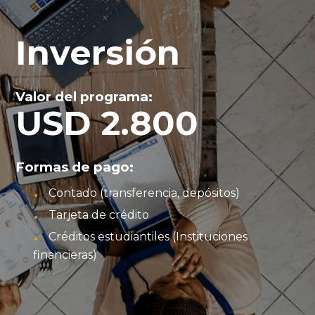
Inversión
Valor del programa:
USD 2.800
Formas de pago:
Contado (transferencia, depósitos)
Tarjeta de crédito
Créditos estudiantiles (Instituciones
financieras)