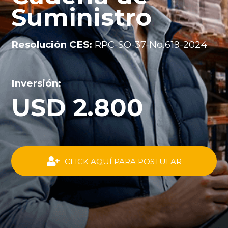
Suministro
Resolución CES:
RPC-SO-37-No.619-2024
Inversión:
USD 2.800
CLICK AQUÍ PARA POSTULAR