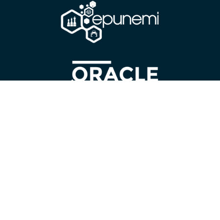
CONTÁCTANOS
Universidad Estatal de Milagro
Cdla.
Universitaria “Dr. Rómulo Minchala Murillo” – km. 1.5
vía Milagro – Virgen de Fátima; Milagro, Guayas, Ecuador.
Código Postal:
091050
Horario:
08:00 a 17:00