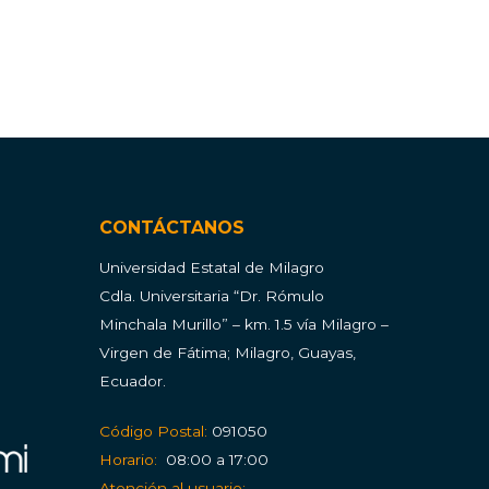
CONTÁCTANOS
Universidad Estatal de Milagro
Cdla.
Universitaria “Dr. Rómulo
Minchala Murillo” – km. 1.5 vía Milagro –
Virgen de Fátima; Milagro, Guayas,
Ecuador.
Código Postal:
091050
Horario:
08:00 a 17:00
Atención al usuario: