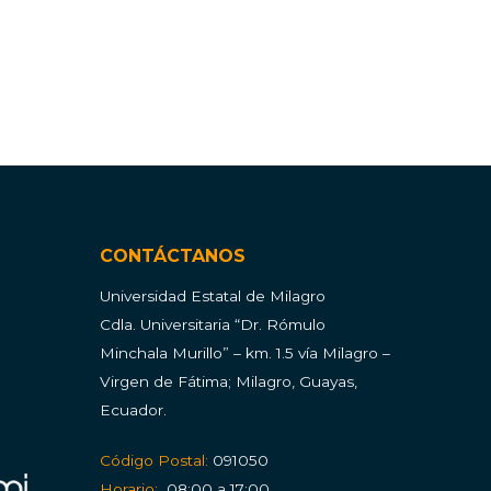
CONTÁCTANOS
Universidad Estatal de Milagro
Cdla.
Universitaria “Dr. Rómulo
Minchala Murillo” – km. 1.5 vía Milagro –
Virgen de Fátima; Milagro, Guayas,
Ecuador.
Código Postal:
091050
Horario:
08:00 a 17:00