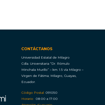
CONTÁCTANOS
Universidad Estatal de Milagro
Cdla.
Universitaria “Dr. Rómulo
Minchala Murillo” – km. 1.5 vía Milagro –
Virgen de Fátima; Milagro, Guayas,
Ecuador.
Código Postal:
091050
Horario:
08:00 a 17:00
Atención al usuario: