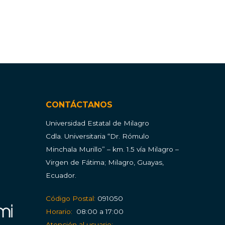
CONTÁCTANOS
Universidad Estatal de Milagro
Cdla.
Universitaria “Dr. Rómulo
Minchala Murillo” – km. 1.5 vía Milagro –
Virgen de Fátima; Milagro, Guayas,
Ecuador.
Código Postal:
091050
Horario:
08:00 a 17:00
Atención al usuario: