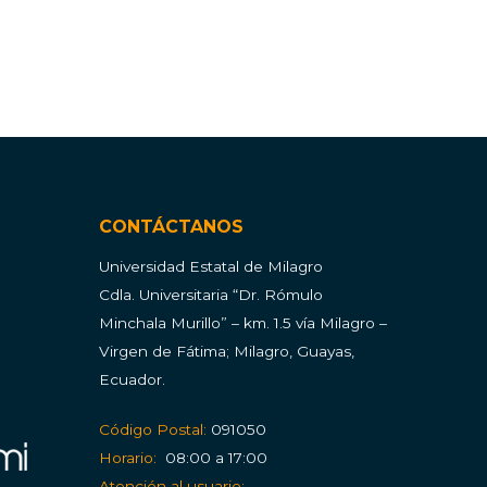
CONTÁCTANOS
Universidad Estatal de Milagro
Cdla.
Universitaria “Dr. Rómulo
Minchala Murillo” – km. 1.5 vía Milagro –
Virgen de Fátima; Milagro, Guayas,
Ecuador.
Código Postal:
091050
Horario:
08:00 a 17:00
Atención al usuario: