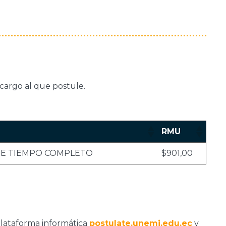
cargo al que postule.
RMU
TE TIEMPO COMPLETO
$901,00
 plataforma informática
postulate.unemi.edu.ec
y