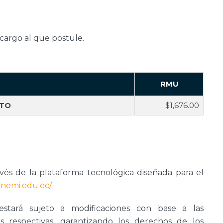
cargo al que postule.
RMU
ETO
$1,676.00
ravés de la plataforma tecnológica diseñada para el
unemi.edu.ec/
tará sujeto a modificaciones con base a las
es respectivas, garantizando los derechos de los