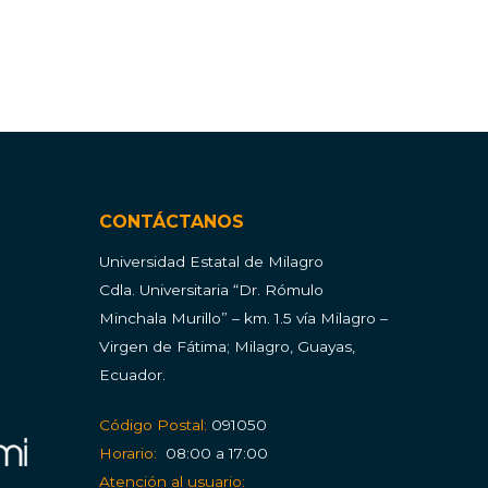
CONTÁCTANOS
Universidad Estatal de Milagro
Cdla.
Universitaria “Dr. Rómulo
Minchala Murillo” – km. 1.5 vía Milagro –
Virgen de Fátima; Milagro, Guayas,
Ecuador.
Código Postal:
091050
Horario:
08:00 a 17:00
Atención al usuario: